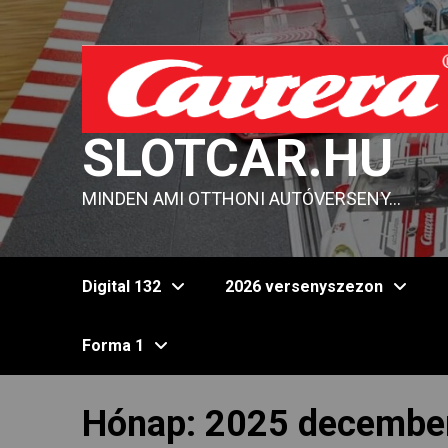
Skip
to
content
SLOTCAR.HU
MINDEN AMI OTTHONI AUTÓVERSENY…
Digital 132
2026 versenyszezon
Forma 1
Hónap:
2025 decembe