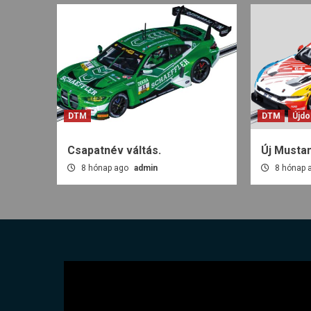
DTM
DTM
Újdo
Csapatnév váltás.
Új Musta
8 hónap ago
admin
8 hónap 