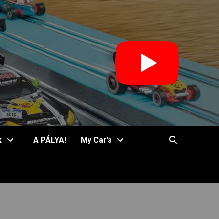
k
A PÁLYA!
My Car’s