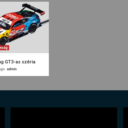
nság
ng GT3-as széria
ago
admin