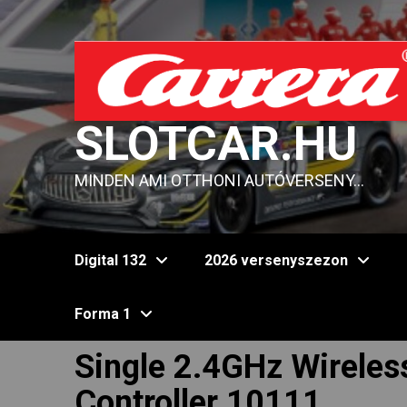
Skip
to
content
SLOTCAR.HU
MINDEN AMI OTTHONI AUTÓVERSENY…
Digital 132
2026 versenyszezon
Forma 1
Single 2.4GHz Wirele
Controller 10111