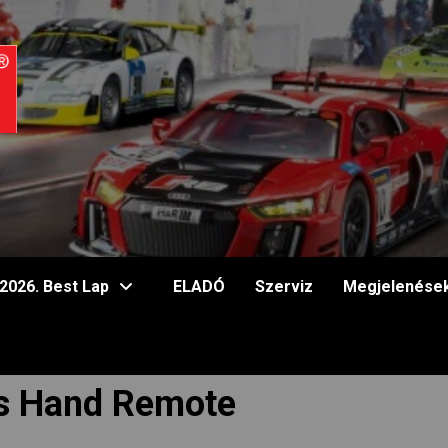
2026. Best Lap
ELADÓ
Szerviz
Megjelenése
ss Hand Remote