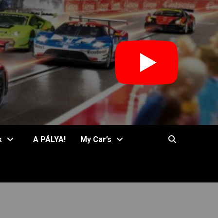
k
A PÁLYA!
My Car’s