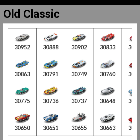
Old Classic
30952
30888
30902
30833
308
30863
30791
30749
30760
307
30775
30736
30737
30648
306
30650
30651
30655
30663
306