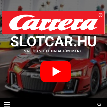
Skip
to
content
SLOTCAR.HU
MINDEN AMI OTTHONI AUTÓVERSENY…
Primary
Menu