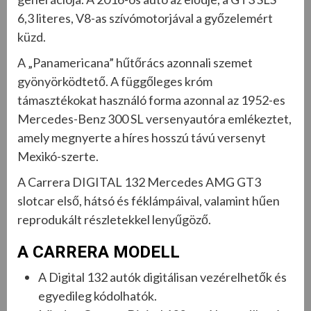
6,3 literes, V8-as szívómotorjával a győzelemért
küzd.
A „Panamericana” hűtőrács azonnali szemet
gyönyörködtető. A függőleges króm
támasztékokat használó forma azonnal az 1952-es
Mercedes-Benz 300 SL versenyautóra emlékeztet,
amely megnyerte a híres hosszú távú versenyt
Mexikó-szerte.
A Carrera DIGITAL 132 Mercedes AMG GT3
slotcar első, hátsó és féklámpáival, valamint hűen
reprodukált részletekkel lenyűgöző.
A CARRERA MODELL
A Digital 132 autók digitálisan vezérelhetők és
egyedileg kódolhatók.