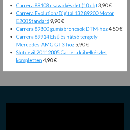
Carrera 89108 csavarkészlet (10 db)
3,90 €
Carrera Evolution/Digital 132 89200 Motor
E200 Standard
9,90 €
Carrera 89800 gumiabroncsok DTM-hez
4,50 €
Carrera 89914 Első és hátsó tengely
Mercedes-AMG GT3-ho
z
5,90 €
Slotdevil 20112005 Carrera kábelkészlet
kompletten
4,90 €