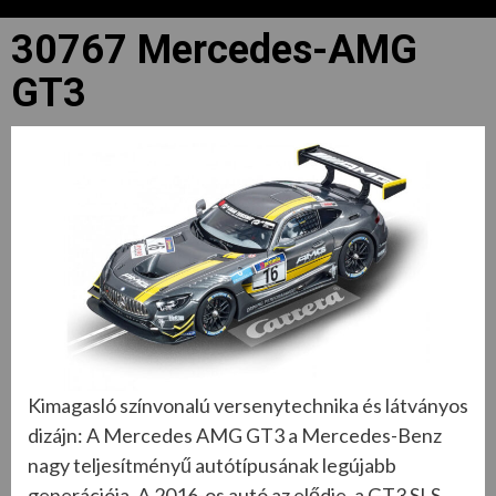
30767 Mercedes-AMG
GT3
Kimagasló színvonalú versenytechnika és látványos
dizájn: A Mercedes AMG GT3 a Mercedes-Benz
nagy teljesítményű autótípusának legújabb
generációja. A 2016-os autó az elődje, a GT3 SLS