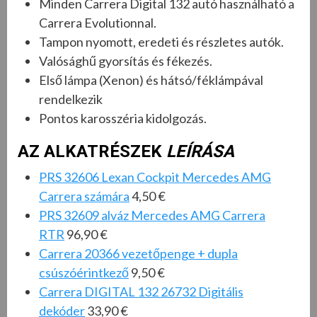
Minden Carrera Digital 132 autó használható a
Carrera Evolutionnal.
Tampon nyomott, eredeti és részletes autók.
Valósághű gyorsítás és fékezés.
Első lámpa (Xenon) és hátsó/féklámpával
rendelkezik
Pontos karosszéria kidolgozás.
AZ ALKATRÉSZEK
LEÍRÁSA
PRS 32606 Lexan Cockpit Mercedes AMG
Carrera számára
4,50 €
PRS 32609 alváz Mercedes AMG Carrera
RTR
96,90 €
Carrera 20366 vezetőpenge + dupla
csúszóérintkező
9,50 €
Carrera DIGITAL 132 26732 Digitális
dekóder
33,90 €