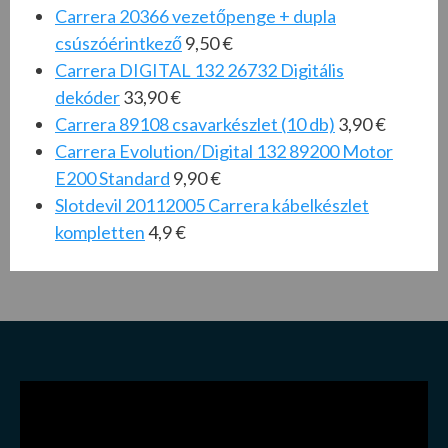
Carrera 20366 vezetőpenge + dupla
csúszóérintkez
ő
9,50 €
Carrera DIGITAL 132 26732 Digitális
dekóder
33,90 €
Carrera 89108 csavarkészlet (10 db)
3,90 €
Carrera Evolution/Digital 132 89200 Motor
E200 Standard
9,90 €
Slotdevil 20112005 Carrera kábelkészlet
kompletten
4,9 €