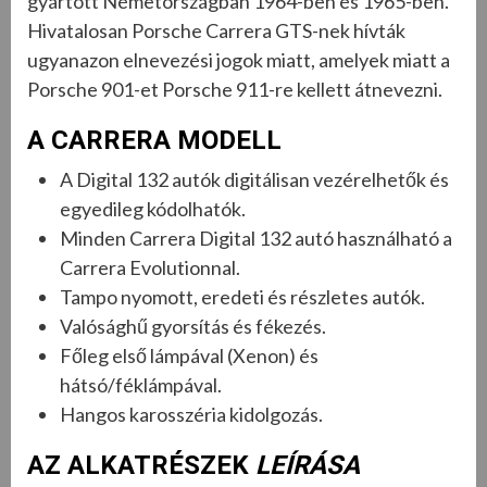
gyártott Németországban 1964-ben és 1965-ben.
Hivatalosan Porsche Carrera GTS-nek hívták
ugyanazon elnevezési jogok miatt, amelyek miatt a
Porsche 901-et Porsche 911-re kellett átnevezni.
A CARRERA MODELL
A Digital 132 autók digitálisan vezérelhetők és
egyedileg kódolhatók.
Minden Carrera Digital 132 autó használható a
Carrera Evolutionnal.
Tampo nyomott, eredeti és részletes autók.
Valósághű gyorsítás és fékezés.
Főleg első lámpával (Xenon) és
hátsó/féklámpával.
Hangos karosszéria kidolgozás.
AZ ALKATRÉSZEK
LEÍRÁSA