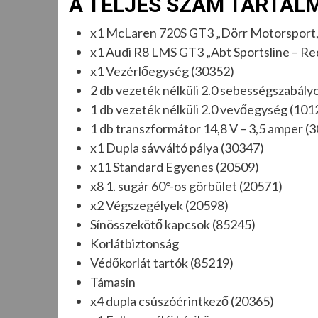
A TELJES SZÁM TARTAL
x1 McLaren 720S GT3 „Dörr Motorsport
x1 Audi R8 LMS GT3 „Abt Sportsline – R
x1 Vezérlőegység (30352)
2 db vezeték nélküli 2.0 sebességszabály
1 db vezeték nélküli 2.0 vevőegység (101
1 db transzformátor 14,8 V – 3,5 amper (
x1 Dupla sávváltó pálya (30347)
x11 Standard Egyenes (20509)
x8 1. sugár 60°-os görbület (20571)
x2 Végszegélyek (20598)
Sínösszekötő kapcsok (85245)
Korlátbiztonság
Védőkorlát tartók (85219)
Támasín
x4 dupla csúszóérintkező (20365)