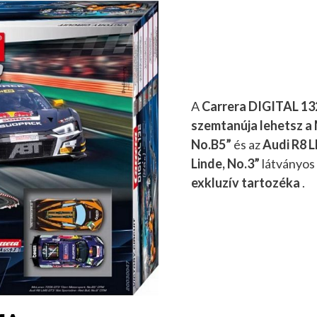
A
Carrera DIGITAL 132
szemtanúja lehetsz a
No.B5”
és az
Audi R8 L
Linde, No.3”
látványos
exkluzív tartozéka
.