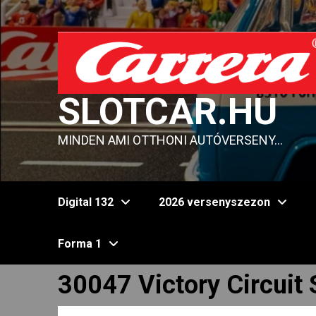
Skip
to
content
SLOTCAR.HU
MINDEN AMI OTTHONI AUTÓVERSENY…
Digital 132
2026 versenyszezon
Forma 1
30047 Victory Circuit 