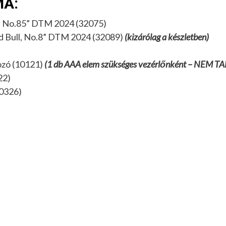
MA:
, No.85” DTM 2024 (32075)
ed Bull, No.8” DTM 2024 (32089)
(kizárólag a készletben)
ozó (10121)
(1 db AAA elem szükséges vezérlőnként – NEM
22)
30326)