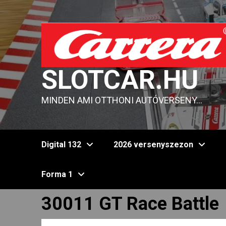
Skip
to
content
SLOTCAR.HU
MINDEN AMI OTTHONI AUTÓVERSENY…
Digital 132
2026 versenyszezon
Forma 1
30011 GT Race Battle