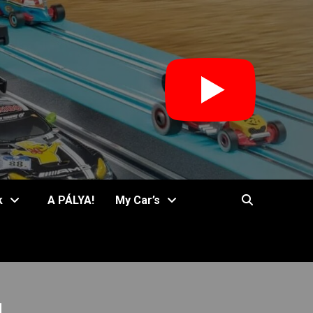
k
A PÁLYA!
My Car’s