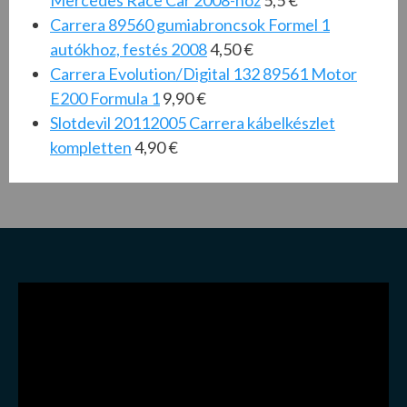
Carrera 89560 gumiabroncsok Formel 1
autókhoz, festés 2008
4,50 €
Carrera Evolution/Digital 132 89561 Motor
E200 Formula 1
9,90 €
Slotdevil 20112005 Carrera kábelkészlet
kompletten
4,90 €