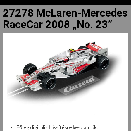
27278 McLaren-Mercedes
RaceCar 2008 „No. 23”
Főleg digitális frissítésre kész autók.