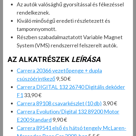
Az autók valósághű gyorsítással és fékezéssel
rendelkeznek.
Kiváló minőségű eredeti részletezett és
tamponnyomott.
Részben szabadalmaztatott Variable Magnet
System (VMS) rendszerrel felszerelt autók.
AZ ALKATRÉSZEK
LEÍRÁSA
Carrera 20366 vezetőpenge + dupla
csúszóérintkező
9,50 €
Carrera DIGITAL 132 26740 Digitális dekóder
F1
33,90 €
Carrera 89108 csavarkészlet (10 db)
3,90 €
Carrera Evolution/Digital 132 89200 Motor
E200 Standard
9,90 €
Carrera 89541 első és hátsó tengely McLaren-
Mercedes Race Car 2008-hoz
5,5 €