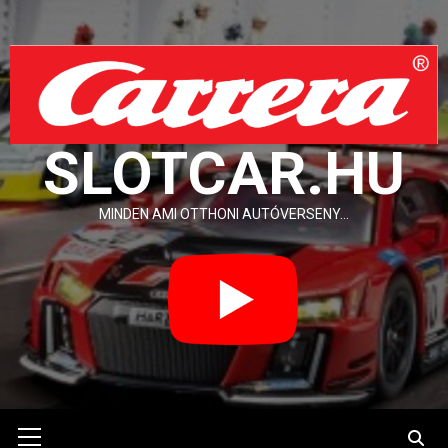
Skip
to
content
SLOTCAR.HU
MINDEN AMI OTTHONI AUTÓVERSENY…
Primary
Menu