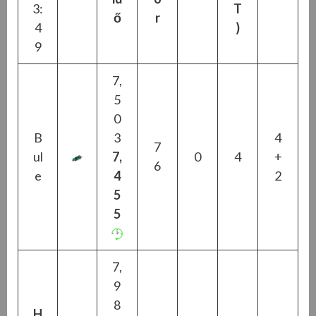
3:
T
ő
r
4
)
9
7,
5
0
B
3
4
7
ul
7,
0
4
+
6
e
4
2
5
5
7,
9
8
H