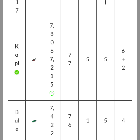
1
)
7
7,
8
0
K
6
6
o
7
7,
5
5
+
pi
7
2
2
1
5
7,
B
4
7
ul
1
5
4
2
6
e
2