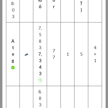
8:
T
ő
r
0
)
3
7,
5
A
8
t
3
4
7
e
7,
1
5
+
7
g
3
1
4
3
8,
8
3