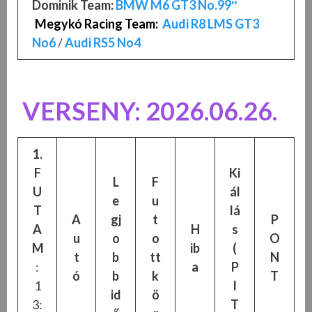
Dominik Team:
BMW M6 GT3 No.99″
Megykó Racing Team:
Audi R8 LMS GT3
No6
/
Audi RS5 No4
VERSENY: 2026.06.26.
1.
F
Ki
L
F
U
ál
e
u
T
lá
A
gj
t
P
A
H
s
u
o
o
O
M
ib
(
t
b
tt
N
:
a
P
ó
b
k
T
1
I
id
ö
3:
T