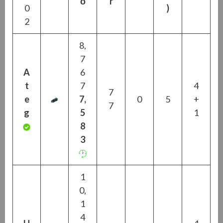
ő
r
0
)
2
8,
7
A
6
t
7
4
7
e
7,
0
5
+
7
g
5
1
8
3
1
0,
1
4