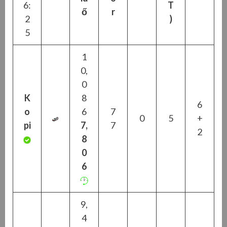
6:
T
ő
r
2
)
5
1
0,
0
K
8
6
o
6
7
0
5
+
pi
7,
7
2
8
0
6
9,
4