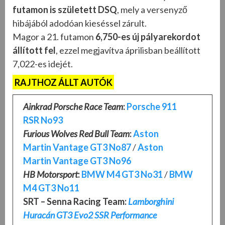
futamon is született DSQ
, mely a versenyző
hibájából adodóan kieséssel zárult.
Magor a 21. futamon
6,750-es új pályarekordot
állított fel
, ezzel megjavítva áprilisban beállított
7,022-es idejét.
RAJTHOZ ÁLLT AUTÓK
Ainkrad Porsche Race Team
:
Porsche 911
RSR
No93
Furious Wolves Red Bull Team
:
Aston
Martin
Vantage GT3 No87
/
Aston
Martin
Vantage GT3 No96
HB Motorsport
:
BMW M4 GT3 No31
/
BMW
M4 GT3
No11
SRT – Senna Racing Team:
Lamborghini
Huracán GT3 Evo2 SSR Performance