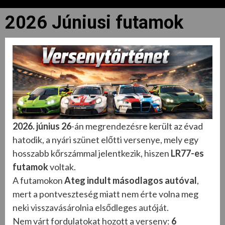
2026 Júniusi futamok
2026. június 26
-án megrendezésre került az évad
hatodik, a nyári szünet előtti versenye, mely egy
hosszabb kőrszámmal jelentkezik, hiszen
LR77-es
futamok
voltak.
A futamokon
Ateg indult másodlagos autóval
,
mert a pontveszteség miatt nem érte volna meg
neki visszavásárolnia elsődleges autóját.
Nem várt fordulatokat hozott a verseny:
6