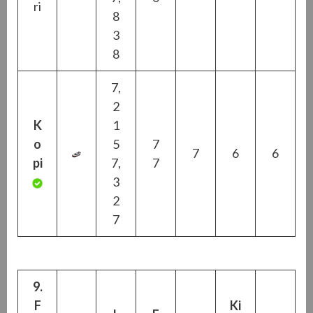
ri
8
3
8
7,
2
K
1
o
5
7
7
6
6
pi
7,
7
3
2
7
9.
F
Ki